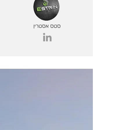
סטס אסטרין